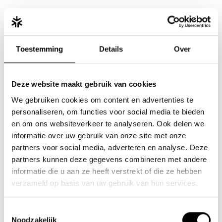
“De juiste mensen aantrekken en behouden blijft voor veel
bedrijven een grote uitdaging,” vult Bert Schols,
zaakvoerder van Mast, aan. "Veel van die bedrijven hebben
Toestemming
Details
Over
een intern marketing- en hr-team. Wij zijn er om hen te
ondersteunen en de blinde vlekken in hun organisatie op te
speuren. In een inspiratiesessie delen onze experts
waardevolle inzichten die je team later zelf kan toepassen."
Deze website maakt gebruik van cookies
We gebruiken cookies om content en advertenties te
personaliseren, om functies voor social media te bieden
en om ons websiteverkeer te analyseren. Ook delen we
informatie over uw gebruik van onze site met onze
Interactieve inspiratiesessies
partners voor social media, adverteren en analyse. Deze
voor groei
partners kunnen deze gegevens combineren met andere
informatie die u aan ze heeft verstrekt of die ze hebben
verzameld op basis van uw gebruik van hun services.
inspireermij.be
biedt een breed scala aan thema’s waar
ondernemers, marketing- en hr-managers mee te maken
krijgen. Van het effectief aanpakken van pesten op het werk
Toestemmingsselectie
tot het creëren van een online impact met beperkte
Noodzakelijk