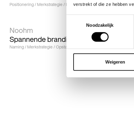
Positionering / Merkstrategie / Rebranding
verstrekt of die ze hebben v
Toestemmingsselectie
Noodzakelijk
Noohm
Spannende branding valt op in technisc
Naming / Merkstrategie / Opstart Nieuw Bedrijf
Bekijk alle cases
Weigeren