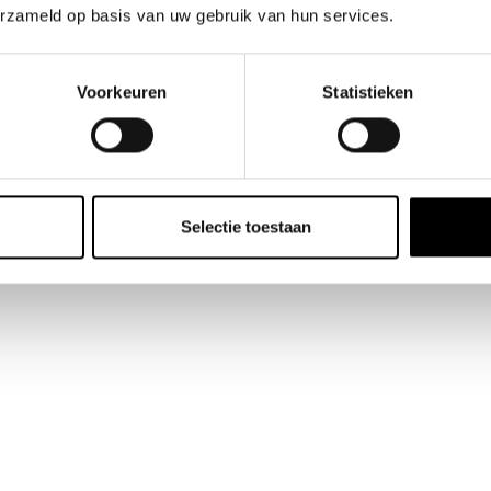
erzameld op basis van uw gebruik van hun services.
Voorkeuren
Statistieken
InsightData
he sector
Visualiseren van gro
Rebranding / Merkstrategie / Profes
Selectie toestaan