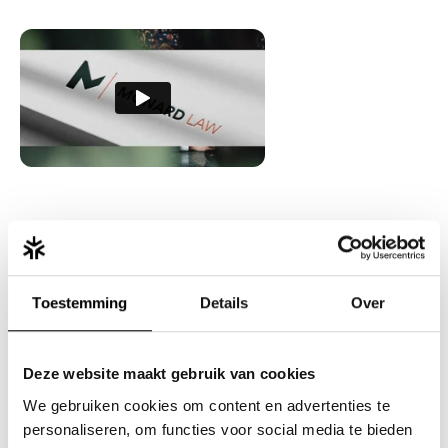
Drie tips voor eenvoudige
Toestemming
Details
Over
communicatie
Tip 1: Bye bye vakjargon
Deze website maakt gebruik van cookies
We gebruiken cookies om content en advertenties te
Wat binnen je sector logisch is, is voor je klant vaak Chinees.
personaliseren, om functies voor social media te bieden
Schrijf zoals je praat. Test het: begrijpen je oma, vriend en