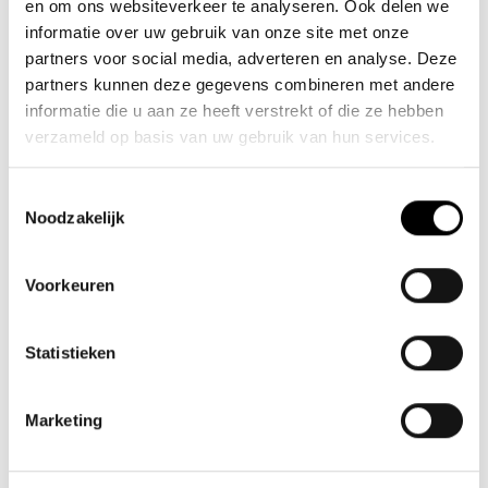
en om ons websiteverkeer te analyseren. Ook delen we
collega je boodschap? Top! Zo niet, vereenvoudig.
informatie over uw gebruik van onze site met onze
partners voor social media, adverteren en analyse. Deze
partners kunnen deze gegevens combineren met andere
informatie die u aan ze heeft verstrekt of die ze hebben
verzameld op basis van uw gebruik van hun services.
Toestemmingsselectie
Noodzakelijk
Voorkeuren
Tip 2: Gebruik ‘je’ ipv ‘u’
Statistieken
Veel bedrijven denken dat ‘u’ professioneler klinkt, maar het
creëert afstand. Met ‘je’ voelt je communicatie persoonlijker
en warmer, alsof je direct met iemand praat.
Marketing