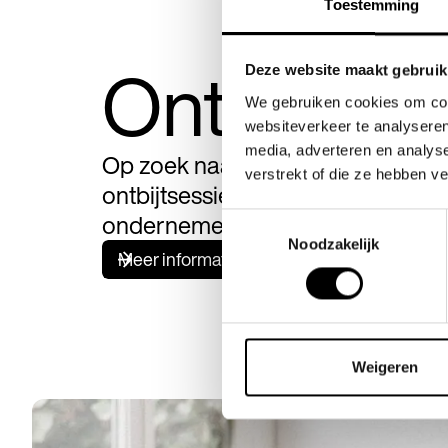
Toestemming
Ontbijtses
Deze website maakt gebruik
We gebruiken cookies om cont
websiteverkeer te analyseren
media, adverteren en analys
Op zoek naar meer inspiratie? Mast
verstrekt of die ze hebben v
ontbijtsessies voor een select gr
ondernemers. Deelnemen is grat
Toestemmingsselectie
Noodzakelijk
Meer informatie
Weigeren