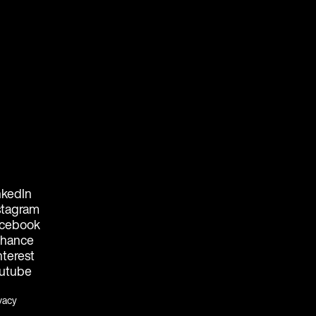
nkedIn
stagram
cebook
hance
nterest
utube
vacy