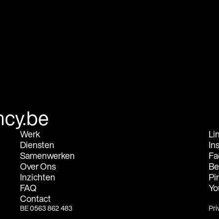
cy.be
Werk
Li
Diensten
In
Samenwerken
Fa
Over Ons
Be
Inzichten
Pi
FAQ
Yo
Contact
BE 0563 862 483
Pri