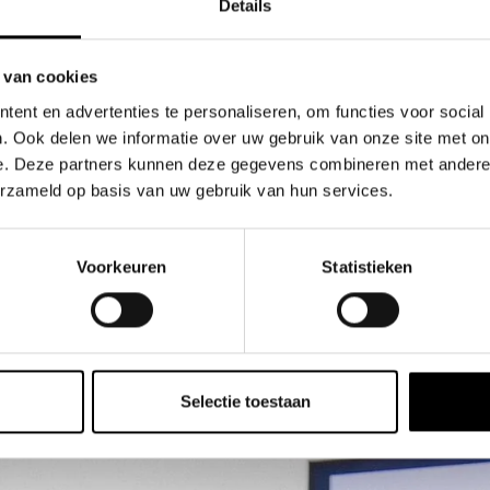
Details
sies
 van cookies
ent en advertenties te personaliseren, om functies voor social
. Ook delen we informatie over uw gebruik van onze site met on
e. Deze partners kunnen deze gegevens combineren met andere i
 trakteert jaarlijks met 6 inspirerende
erzameld op basis van uw gebruik van hun services.
oepje van 6 marketeers en
is en warm aangeraden.
Voorkeuren
Statistieken
Selectie toestaan