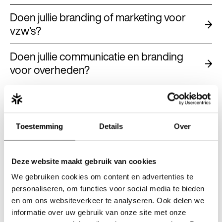
Doen jullie branding of marketing voor
vzw’s?
Doen jullie communicatie en branding
voor overheden?
Gebruiken jullie AI?
Heeft mijn bedrijf een contentstrategie
Toestemming
Details
Over
nodig?
Heeft mijn bedrijf een rebranding
Deze website maakt gebruik van cookies
nodig?
We gebruiken cookies om content en advertenties te
personaliseren, om functies voor social media te bieden
Heeft mijn bedrijf merkstrategie nodig?
en om ons websiteverkeer te analyseren. Ook delen we
informatie over uw gebruik van onze site met onze