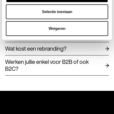
Kunnen jullie ook helpen met mijn social
Selectie toestaan
media?
Wat is het verschil tussen een
Weigeren
rebranding en brand refresh?
Wat kost een rebranding?
Werken jullie enkel voor B2B of ook
B2C?