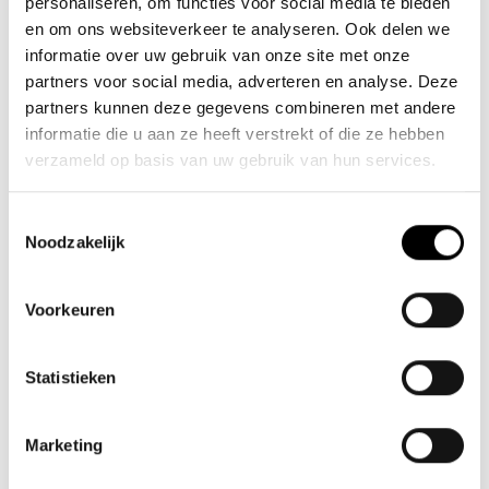
personaliseren, om functies voor social media te bieden
Heeft mijn bedrijf een rebranding
en om ons websiteverkeer te analyseren. Ook delen we
nodig?
informatie over uw gebruik van onze site met onze
partners voor social media, adverteren en analyse. Deze
Heeft mijn bedrijf merkstrategie nodig?
partners kunnen deze gegevens combineren met andere
informatie die u aan ze heeft verstrekt of die ze hebben
Hoe weet ik of mijn bedrijf een
verzameld op basis van uw gebruik van hun services.
rebranding nodig heeft?
Toestemmingsselectie
Ik wil een nieuw bedrijf starten. Kan ik
Noodzakelijk
bij jullie terecht voor logo en huisstijl?
Voorkeuren
Kan ik bij Mast terecht als ik alleen een
nieuw logo nodig heb?
Statistieken
Kan ik ook gewoon eens sparren met
Mast?
Marketing