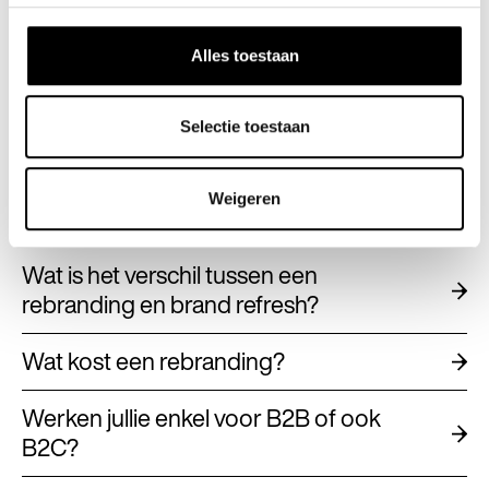
Kunnen jullie een
communicatiestrategie maken?
Alles toestaan
Kunnen jullie ons team leren LinkedIn
posts schrijven?
Selectie toestaan
Kunnen jullie ook helpen met mijn social
Weigeren
media?
Wat is het verschil tussen een
rebranding en brand refresh?
Wat kost een rebranding?
Werken jullie enkel voor B2B of ook
B2C?