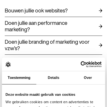
Bouwen jullie ook websites?
Doen jullie aan performance
marketing?
Doen jullie branding of marketing voor
vzw’s?
Doen jullie communicatie en branding
voor overheden?
Toestemming
Details
Over
Gebruiken jullie AI?
Heeft mijn bedrijf een contentstrategie
Deze website maakt gebruik van cookies
nodig?
We gebruiken cookies om content en advertenties te